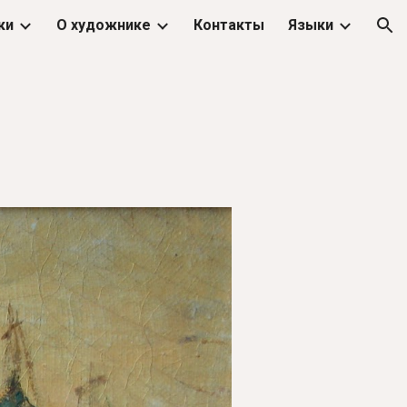
ки
О художнике
Контакты
Языки
ion