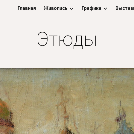
Главная
Живопись
Графика
Выстав
ip to main content
Skip to navigat
Этюды